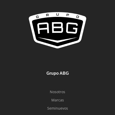
Grupo ABG
Nosotros
Marcas
Seminuevos