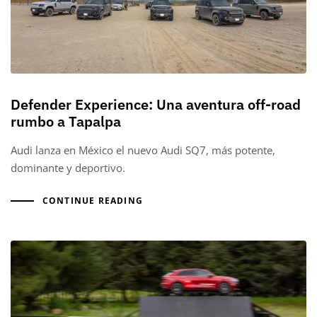
Defender Experience: Una aventura off-road
rumbo a Tapalpa
Audi lanza en México el nuevo Audi SQ7, más potente,
dominante y deportivo.
CONTINUE READING