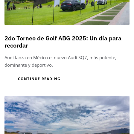
2do Torneo de Golf ABG 2025: Un día para
recordar
Audi lanza en México el nuevo Audi SQ7, más potente,
dominante y deportivo.
CONTINUE READING