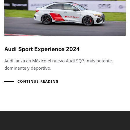
Audi Sport Experience 2024
Audi lanza en México el nuevo Audi SQ7, más potente,
dominante y deportivo.
CONTINUE READING